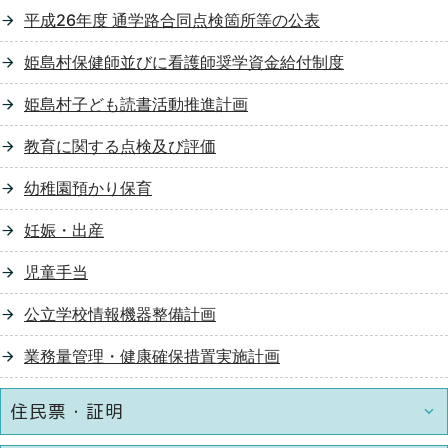
平成26年度 通学路合同点検箇所等の公表
姫島村保健師並びに看護師奨学資金給付制度
姫島村子ども読書活動推進計画
教育に関する点検及び評価
幼稚園預かり保育
妊娠・出産
児童手当
公立学校情報機器整備計画
業務量管理・健康確保措置実施計画
住民票・証明