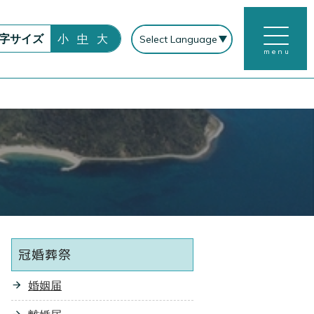
字サイズ
小
中
大
menu
冠婚葬祭
婚姻届