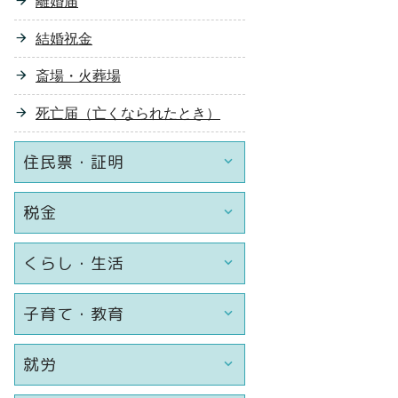
離婚届
結婚祝金
斎場・火葬場
死亡届（亡くなられたとき）
住民票・証明
税金
くらし・生活
子育て・教育
就労