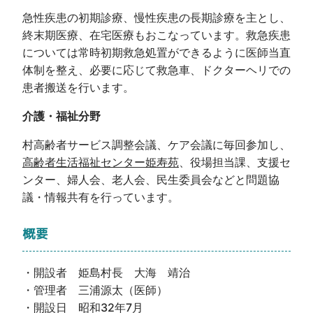
急性疾患の初期診療、慢性疾患の長期診療を主とし、
終末期医療、在宅医療もおこなっています。救急疾患
については常時初期救急処置ができるように医師当直
体制を整え、必要に応じて救急車、ドクターヘリでの
患者搬送を行います。
介護・福祉分野
村高齢者サービス調整会議、ケア会議に毎回参加し、
高齢者生活福祉センター姫寿苑
、役場担当課、支援セ
ンター、婦人会、老人会、民生委員会などと問題協
議・情報共有を行っています。
概要
・開設者 姫島村長 大海 靖治
・管理者 三浦源太（医師）
・開設日 昭和32年7月