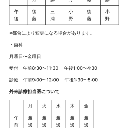
午
後
三
小
後
小
後
藤
浦
野
藤
野
※都合により変更になる場合があります。
・歯科
月曜日〜金曜日
受付 午前8:30〜11:30 午後1:00〜4:30
診療 午前9:00〜12:00 午後1:30〜5:00
外来診療担当医について
月
火
水
木
金
午
渡
渡
渡
渡
渡
前
邊
邊
邊
邊
邊