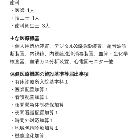
歯科
・医師 1人
・技工士 1人
・歯科衛生士 3人
主な医療機器
・個人用透析装置、デジタルX線撮影装置、超音波診
断装置、内視鏡、内視鏡洗浄消毒装置、血算・生化学
検査器、血液ガス分析装置、心電図モニター他
保健医療機関の施設基準等届出事項
・有床診療所入院基本料１
・医師配置加算１
・看護配置加算１
・夜間緊急体制確保加算
・夜間看護配置加算１
・時間外対応加算１
・地域包括診療加算１
・機能強化加算