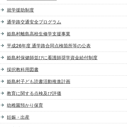
就学援助制度
通学路交通安全プログラム
姫島村離島高校生修学支援事業
平成26年度 通学路合同点検箇所等の公表
姫島村保健師並びに看護師奨学資金給付制度
採択教科用図書
姫島村子ども読書活動推進計画
教育に関する点検及び評価
幼稚園預かり保育
妊娠・出産