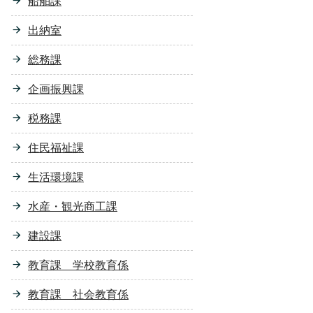
船舶課
出納室
総務課
企画振興課
税務課
住民福祉課
生活環境課
水産・観光商工課
建設課
教育課 学校教育係
教育課 社会教育係