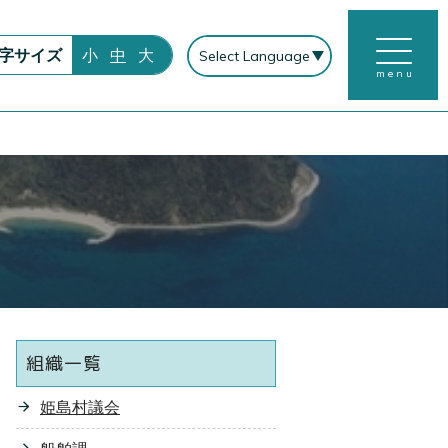
字サイズ
小
中
大
menu
組織一覧
姫島村議会