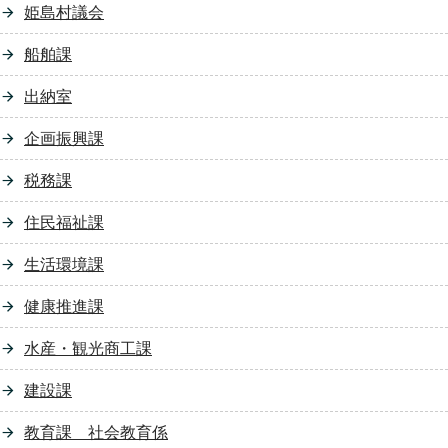
姫島村議会
船舶課
出納室
企画振興課
税務課
住民福祉課
生活環境課
健康推進課
水産・観光商工課
建設課
教育課 社会教育係