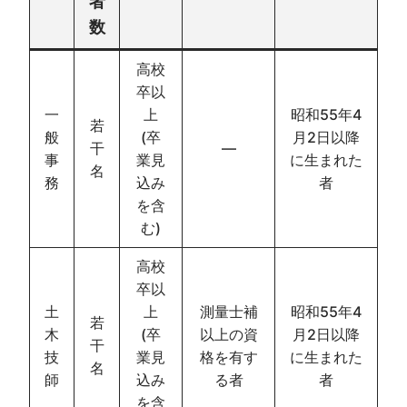
者
数
高校
卒以
一
上
昭和55年4
若
般
(卒
月2日以降
干
―
事
業見
に生まれた
名
務
込み
者
を含
む)
高校
卒以
土
上
測量士補
昭和55年4
若
木
(卒
以上の資
月2日以降
干
技
業見
格を有す
に生まれた
名
師
込み
る者
者
を含