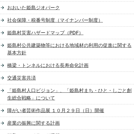
おおいた姫島ジオパーク
社会保障・税番号制度（マイナンバー制度）
姫島村災害ハザードマップ（PDF）
姫島村公共建築物等における地域材の利用の促進に関する
基本方針
橋梁・トンネルにおける長寿命化計画
交通災害共済
「姫島村人口ビジョン」、「姫島村まち・ひと・しごと創
生総合戦略」について
障がい者芸術作品展 １０月２９日（日）開催
産業の振興に関する計画