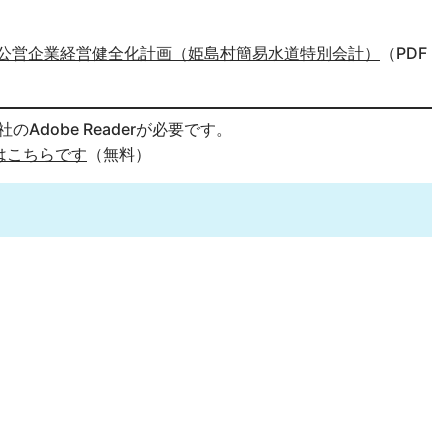
公営企業経営健全化計画（姫島村簡易水道特別会計）
（PDF
のAdobe Readerが必要です。
ドはこちらです
（無料）