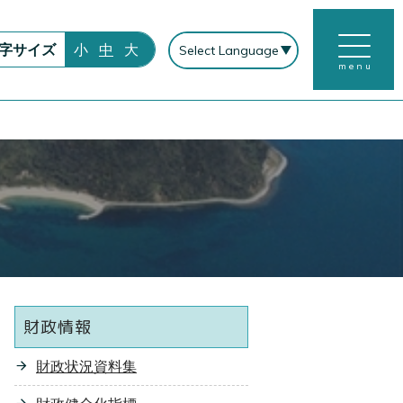
字サイズ
小
中
大
menu
財政情報
財政状況資料集