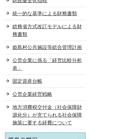
財政健全化指標
統一的な基準による財務書類
総務省方式改訂モデルによる財
務書類
姫島村公共施設等総合管理計画
公営企業に係る「経営比較分析
表」
固定資産台帳
公営企業経営戦略
地方消費税交付金（社会保障財
源化分）が充てられる社会保障
施策に要する経費について