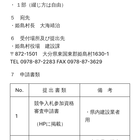
・ １部（綴じ方は自由）
５ 宛先
・姫島村長 大海靖治
６ 受付場所及び提出先
・姫島村役場 建設課
〒872-1501 大分県東国東郡姫島村1630-1
TEL 0978-87-2283 FAX 0978-87-3629
７ 申請書類
No.
提 出 書 類
備 考
競争入札参加資格
審査申請書
・県内建設業者
1
用
（HPに掲載）