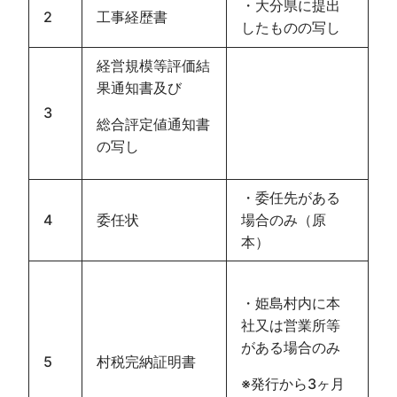
・大分県に提出
2
工事経歴書
したものの写し
経営規模等評価結
果通知書及び
3
総合評定値通知書
の写し
・委任先がある
4
委任状
場合のみ（原
本）
・姫島村内に本
社又は営業所等
がある場合のみ
5
村税完納証明書
※発行から3ヶ月