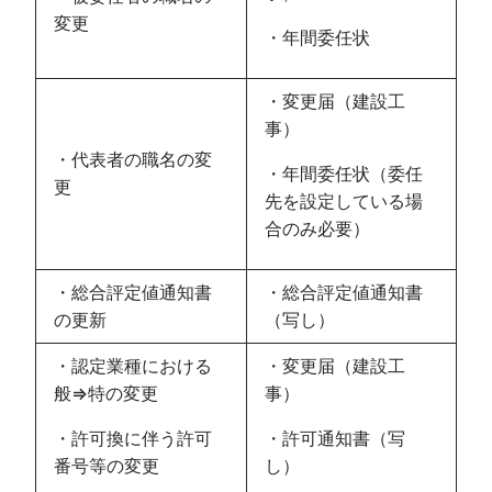
変更
・年間委任状
・変更届（建設工
事）
・代表者の職名の変
・年間委任状（委任
更
先を設定している場
合のみ必要）
・総合評定値通知書
・総合評定値通知書
の更新
（写し）
・認定業種における
・変更届（建設工
般⇒特の変更
事）
・許可換に伴う許可
・許可通知書（写
番号等の変更
し）