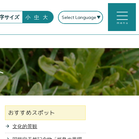
字サイズ
小
中
大
menu
ト
おすすめスポット
文化的景観