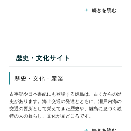
と、４つの小島のつながった地形がわかります。
続きを読む
閉じる
鷹の巣
アサギマダラ休息地
ス鼻沖の海底から、鉄のリン酸塩鉱物である
藍鉄鉱が発見されており、昭和34年に県の
天然記念物に指定されています。 球形のも
歴史・文化サイト
のや動物の骨の形など、様々な形状のものが
見つかっています。
歴史・文化・産業
模様が特徴の金溶岩は、角閃石を含むデイサ
拍子水
イトで、溶岩ドームまたは貫入岩が５つ分布
古事記や日本書紀にも登場する姫島は、古くからの歴
しています。 東浦漁港（金）の海岸沿いに
史があります。海上交通の発達とともに、瀬戸内海の
は、金火山の活動に関連した火砕岩が分布し
交通の要所として栄えてきた歴史や、離島に息づく独
ています。
特の人の暮らし、文化が見どころです。
渡り蝶のアサギマダラは、5月頃、姫島に自
ひめしまブルーライン沿いの矢筈岳南東側に
関連するジオサイト等： 金溶岩、拍子水
生するスナビキソウの蜜を求めて、南の地か
みられる海食崖で、崖の表面のボコボコとし
続きを読む