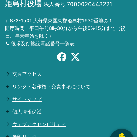
姫島村役場
法人番号 7000020443221
島の北東部では、「拍子水」と呼ばれる鉱泉
関連するジオサイト等： 姫島灯台、阿弥陀
観音崎の東側には、黒曜石からなる海食崖が
が間断なく湧き出しています。 泉温
牡蠣
高さ40m、幅120mにおよびます。また、海
〒872-1501 大分県東国東郡姫島村1630番地の１
24.9℃、二酸化炭素を多く含む炭酸水素塩
食崖には複数の海食洞があります。
開庁時間：平日午前8時30分から午後5時15分まで（祝
冷鉱泉です。
日、年末年始を除く）
閉じる
関連するジオサイト等： 観音崎、千人堂
役場及び施設電話番号一覧表
哺乳類化石（ナウマンゾウ他）
姫島には、種の保存法の対象種となっている
縄文時代晩期の遺跡で、矢筈岳の北西の平坦
ミサゴやハヤブサなどの猛禽類が生息してい
観音崎に馬頭観世音を祀った小さなお堂があ
姫島灯台下の海食洞と柱岳
な台地に位置しており、1988年に発掘調査
ます。 ミサゴは「観音崎」で、ハヤブサは
ります。大晦日の夜、債鬼に追われた善人を
が行われました。 現在は埋め戻されて畑地
海食崖「鷹の巣」で営巣します。
交通アクセス
千人かくまうことができるといういわれか
になっています。この遺跡では、姫島の黒曜
ら、 千人堂といわれています。
関連するジオサイト等： 観音崎、鷹の巣
石を使った石器生産が行われており、 矢じ
リンク・著作権・免責事項について
り等が出土しています。出土品は拠点施設に
サイトマップ
展示しています。
浮洲
植物
個人情報保護
姫島庄屋古庄家（村指定有形文化財）
スダジイ（村指定天然記念物）
ウェブアクセシビリティ
外部リンク