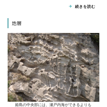
続きを読む
地層
達磨山火山
12万年前に活動した火山です。ス鼻では、ゴ
ツゴツした岩肌の達磨山溶岩がみられ、ヨロ
姫島の中央部には、瀬戸内海ができるよりも