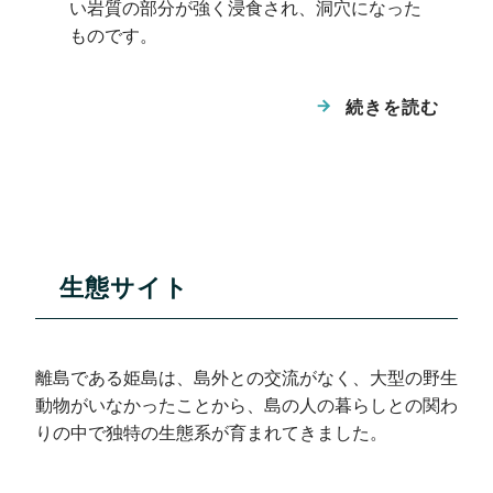
い岩質の部分が強く浸食され、洞穴になった
を中心に広い範囲で流通しており、考古学的
関連するジオサイト等： 大海のコンボリュ
ものです。
にも大変重要であることから、 平成19年に
ートラミナ
姫島最高峰266.6mの矢筈岳は、約9万年前
「姫島の黒曜石産地」として観音崎一帯が国
に活動した火山で、山腹～山頂にかけて矢筈
の天然記念物に指定されました。
続きを読む
丸石鼻
岳溶岩が分布しています。 矢筈岳溶岩は、
角閃石を含むデイサイトです。
藍鉄鉱（県指定天然記念物「姫島の藍鉄
鉱」）
トンボロ地形
大海火山
生態サイト
大海火山は、矢筈岳東麓から二股池にかけて噴出物や
貫入岩が分布しているのみで、火山地形が残存してい
ないため、 姫島火山群では最も初期に活動した火山
であると考えられています。
離島である姫島は、島外との交流がなく、大型の野生
動物がいなかったことから、島の人の暮らしとの関わ
丸石鼻海岸でみられる約200万年前の地層
金火山
姫島は、４つの小島が砂州でつながって１つの島にな
りの中で独特の生態系が育まれてきました。
は、大きく傾斜しており、褶曲や断層など、
ったもので、島の各所に、トンボロと呼ばれる砂州地
多様な地質構造を観察することができます。
形の名残がみられます。 国東半島側から姫島を見る