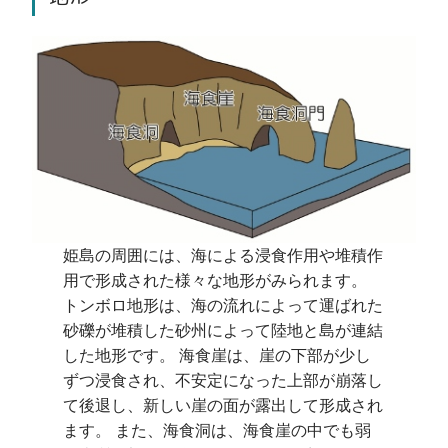
地」）
姫島七不思議のひとつ「浮洲」として知られ
る岩礁は浮洲溶岩からなり、干潮時には陸側
と繋がります。
関連するジオサイト等：浮洲火山
矢筈岳火山
姫島の周囲には、海による浸食作用や堆積作
用で形成された様々な地形がみられます。
トンボロ地形は、海の流れによって運ばれた
屋根瓦のような模様が連なった「コンボリュ
砂礫が堆積した砂州によって陸地と島が連結
島内随一の景勝地である観音崎は、乳灰色～
ートラミナ」は、地震等の揺れが加わったこ
した地形です。 海食崖は、崖の下部が少し
乳白色の黒曜石の断崖が続いています。観音
とにより地層が流動化し、 層が乱されて形
ずつ浸食され、不安定になった上部が崩落し
崎の黒曜石は、 火山活動の過程を記録した
成される構造です。この露頭は「姫島の地層
て後退し、新しい崖の面が露出して形成され
岩石で、地質学的に重要であるとともに、主
褶曲」として昭和34年に県の天然記念物に
ます。 また、海食洞は、海食崖の中でも弱
に縄文時代には石器に加工され、 瀬戸内海
指定されています。