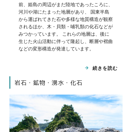
イ岩と呼ばれています。 達磨山溶岩には角
前、姫島の周辺がまだ陸地であったころに、
閃石や硬石膏などの鉱物が含まれています。
河川や湖にたまった地層があり、 国東半島
から運ばれてきた石や多様な地質構造が観察
されるほか、木・貝類・哺乳類の化石などが
城山火山
みつかっています。 これらの地層は、後に
生じた火山活動に伴って隆起し、断層や褶曲
などの変形構造が発達しています。
続きを読む
岩石・鉱物・湧水・化石
鷹の巣
島の北西部に位置する城山火山は、気泡を多
く含む乳白色の溶岩が特徴です。 観音崎で