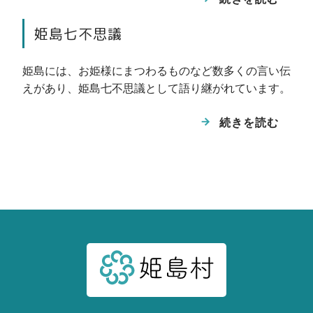
ら飛来し、姫島で休息したのち、 涼しい北
たくぼみを利用して、 ハヤブサが営巣する
稲積火山
の地に向かって飛び立ちます。10月頃、その
ことから、鷹の巣（たかのす）と呼ばれてい
姫島七不思議
世代を交代した蝶が、北から南へと向かう途
用作遺跡
ます。
中で、 姫島に生えているフジバカマの花の
姫島には、お姫様にまつわるものなど数多くの言い伝
関連するジオサイト等： 鷹の巣
蜜を求めて、姫島で休息します。
えがあり、姫島七不思議として語り継がれています。
関連するジオサイト等： アサギマダラ休息
観音崎の海食崖と海食洞
続きを読む
地（春）、アサギマダラ休息地（秋）
猛禽類生息地
千人堂
稲積火山は、拍子水の付近から見ると、中央
部の火口跡が窪んだ台形をしています。 稲
積溶岩からなる断崖の上には姫島灯台が建て
られています。