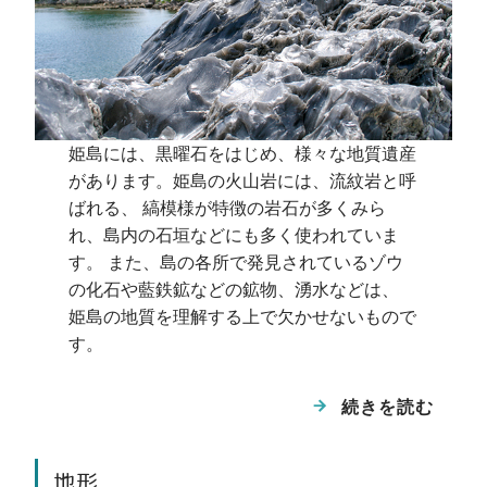
は城山溶岩の一部である黒曜石の断崖が美し
い景観を作っています。 城山溶岩は、最近
までパーライトの原料として採石されていま
した。
関連するジオサイト等：観音崎、観音崎火
姫島には、黒曜石をはじめ、様々な地質遺産
口、千人堂
があります。姫島の火山岩には、流紋岩と呼
ばれる、 縞模様が特徴の岩石が多くみら
ひめしまブルーライン沿いの矢筈岳南東側に
浮洲火山
れ、島内の石垣などにも多く使われていま
みられる海食崖で、崖の表面のボコボコとし
す。 また、島の各所で発見されているゾウ
たくぼみを利用して、 ハヤブサが営巣する
の化石や藍鉄鉱などの鉱物、湧水などは、
ことから、鷹の巣（たかのす）と呼ばれてい
姫島の地質を理解する上で欠かせないもので
ます。
す。
関連するジオサイト等： 鷹の巣
続きを読む
大海のコンボリュートラミナ（県指定天然記
念物）
地形
観音崎（国指定天然記念物「姫島の黒曜石産